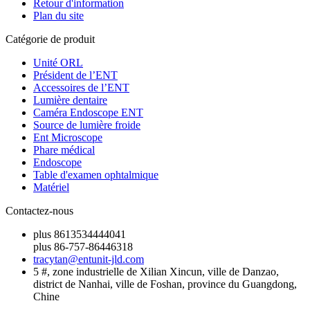
Retour d'information
Plan du site
Catégorie de produit
Unité ORL
Président de l’ENT
Accessoires de l’ENT
Lumière dentaire
Caméra Endoscope ENT
Source de lumière froide
Ent Microscope
Phare médical
Endoscope
Table d'examen ophtalmique
Matériel
Contactez-nous
plus 8613534444041
plus 86-757-86446318
tracytan@entunit-jld.com
5 #, zone industrielle de Xilian Xincun, ville de Danzao,
district de Nanhai, ville de Foshan, province du Guangdong,
Chine