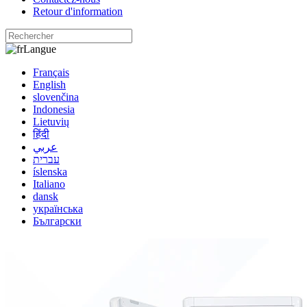
Retour d'information
Langue
Français
English
slovenčina
Indonesia
Lietuvių
हिंदी
عربي
עברית
íslenska
Italiano
dansk
українська
Български